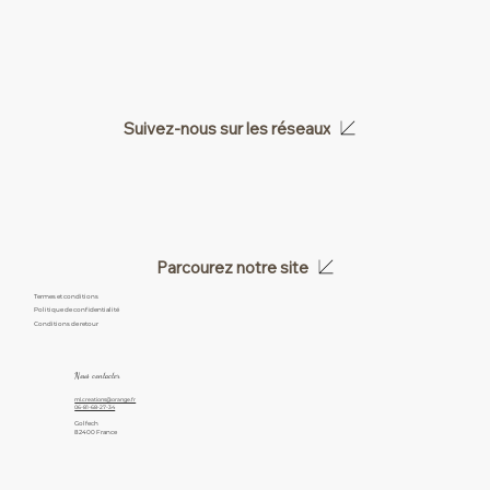
Suivez-nous sur les réseaux
Parcourez notre site
Termes et conditions
Politique de confidentialité
Conditions de retour
Nous contacter
ml.creations@orange.fr
06-81-68-27-34
Golfech
82400 France