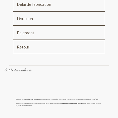
Délai de fabrication
Livraison
Paiement
Retour
Guide des couleurs
Ajoutez une
touche de couleur
à votre vie avec notre sélection de teintes pour accompagner votre article préféré !
Avec notre palette de couleurs éclatantes, vous avez la liberté de
personnaliser votre choix
selon votre humeur, votre
style et vos préférences.