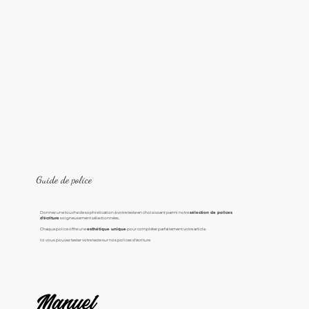
Guide de police
Donnez une touche de sophistication à votre texte en choisissant parmi notre
sélection de polices
d'écriture
soigneusement sélectionnées.
Chaque police offre une
esthétique unique
pour compléter parfaitement votre article.
Ici vous pouvez tester votre texte sur nos polices d'écriture
Manuel