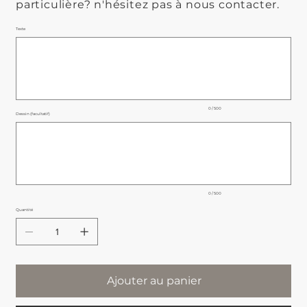
particulière? n'hésitez pas à nous contacter.
Texte
Jusqu'à
500
caractères.
0 / 500
Dessin (facultatif)
Jusqu'à
500
caractères.
0 / 500
Quantité
Ajouter au panier