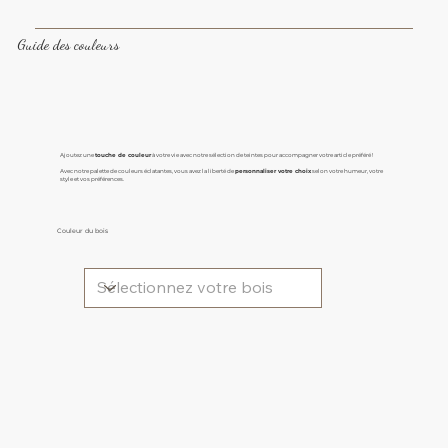
Guide des couleurs
Ajoutez une
touche de couleur
à votre vie avec notre sélection de teintes pour accompagner votre article préféré !
Avec notre palette de couleurs éclatantes, vous avez la liberté de
personnaliser votre choix
selon votre humeur, votre
style et vos préférences.
Couleur du bois