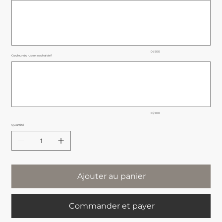
500
caractères.
0 / 500
Couleur du ruban souhaitée?
Jusqu'à
500
caractères.
0 / 500
Quantité
Ajouter au panier
Commander et payer