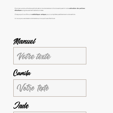
Donnez une touche de sophistication à votre texte en choisissant parmi notre
sélection de polices
d'écriture
soigneusement sélectionnées.
Chaque police offre une
esthétique unique
pour compléter parfaitement votre article.
Ici vous pouvez tester votre texte sur nos polices d'écriture
Manuel
Camila
Jade