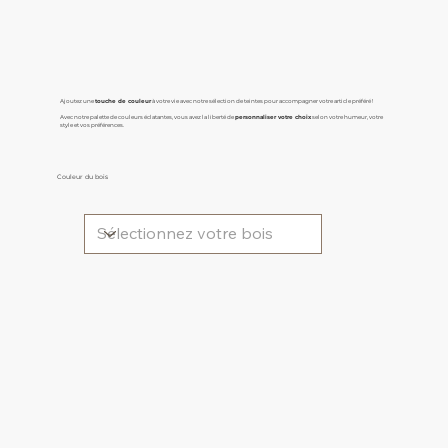
Ajoutez une
touche de couleur
à votre vie avec notre sélection de teintes pour accompagner votre article préféré !
Avec notre palette de couleurs éclatantes, vous avez la liberté de
personnaliser votre choix
selon votre humeur, votre
style et vos préférences.
Couleur du bois