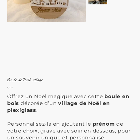
Boule de Noël village
Prix
8,00 €
Offrez un Noël magique avec cette
boule en
bois
décorée d’un
village de Noël en
plexiglass
.
Personnalisez-la en ajoutant le
prénom
de
votre choix, gravé avec soin en dessous, pour
un souvenir unique et personnalisé.