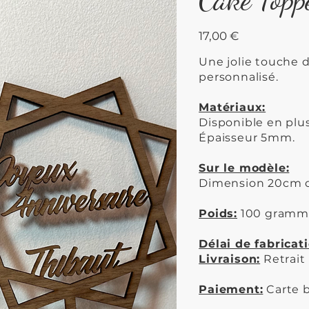
Prix
17,00 €
Une jolie touche d
personnalisé.
Matériaux:
Disponible en plus
Épaisseur 5mm.
Sur le modèle:
Dimension 20cm d
Poids:
100 gramm
Délai de fabricati
Livraison:
Retrait
Paiement:
Carte b