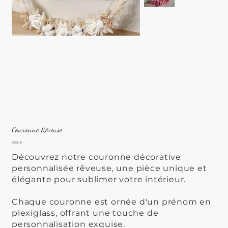
Couronne Rêveuse
Prix
63,00 €
Découvrez notre couronne décorative
personnalisée rêveuse, une pièce unique et
élégante pour sublimer votre intérieur.
Chaque couronne est ornée d'un prénom en
plexiglass, offrant une touche de
personnalisation exquise.