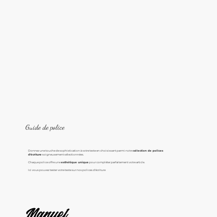
Guide de police
Donnez une touche de sophistication à votre texte en choisissant parmi notre
sélection de polices
d'écriture
soigneusement sélectionnées.
Chaque police offre une
esthétique unique
pour compléter parfaitement votre article.
Ici vous pouvez tester votre texte sur nos polices d'écriture
Manuel