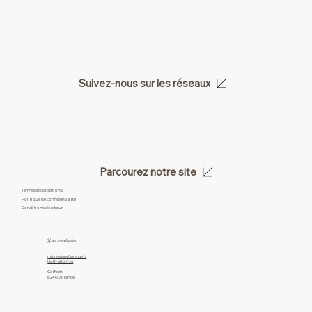
Suivez-nous sur les réseaux
Parcourez notre site
Termes et conditions
Politique de confidentialité
Conditions de retour
Nous contacter
ml.creations@orange.fr
06-81-68-27-34
Golfech
82400 France