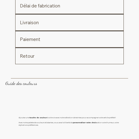
Délai de fabrication
Livraison
Paiement
Retour
Guide des couleurs
Ajoutez une
touche de couleur
à votre vie avec notre sélection de teintes pour accompagner votre article préféré !
Avec notre palette de couleurs éclatantes, vous avez la liberté de
personnaliser votre choix
selon votre humeur, votre
style et vos préférences.