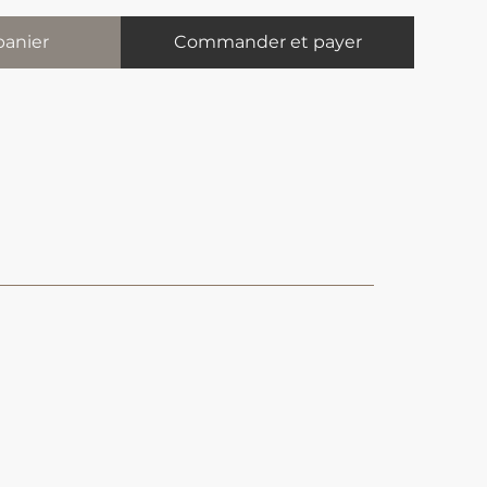
panier
Commander et payer