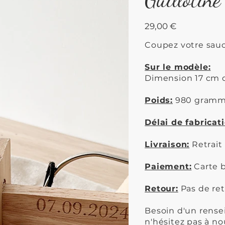
Prix
29,00 €
Coupez votre sauc
Sur le modèle:
Dimension 17 cm d
Poids:
980 gramm
Délai de fabricat
Livraison:
Retrait
Paiement:
Carte b
Retour:
Pas de ret
Besoin d'un rens
n'hésitez pas à no