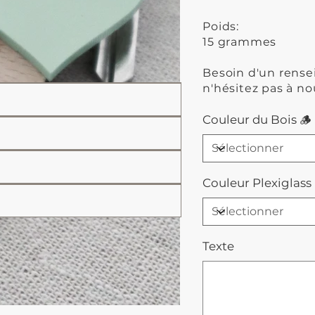
Poids:
15 grammes
Besoin d'un rens
n'hésitez pas à no
Couleur du Bois 🪵
Couleur Plexiglass 
Texte
Jusqu'à
500
caractères.