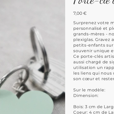
Prix
7,00 €
Surprenez votre 
personnalisé et p
grands-mères - no
plexiglas. Gravez 
petits-enfants sur
souvenir unique e
Ce porte-clés art
aussi chargé de si
utilisation un rap
les liens qui nous
son cœur et restera
Sur le modèle:
Dimension:
Bois: 3 cm de Lar
Coeur: 4 cm de La