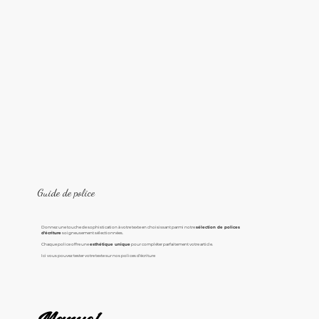
Guide de police
Donnez une touche de sophistication à votre texte en choisissant parmi notre
sélection de polices
d'écriture
soigneusement sélectionnées.
Chaque police offre une
esthétique unique
pour compléter parfaitement votre article.
Ici vous pouvez tester votre texte sur nos polices d'écriture
Manuel