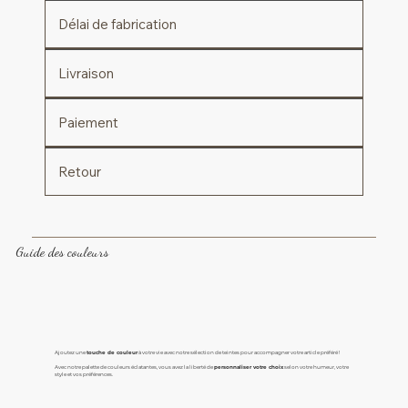
Délai de fabrication
Livraison
Paiement
Retour
Guide des couleurs
Ajoutez une
touche de couleur
à votre vie avec notre sélection de teintes pour accompagner votre article préféré !
Avec notre palette de couleurs éclatantes, vous avez la liberté de
personnaliser votre choix
selon votre humeur, votre
style et vos préférences.