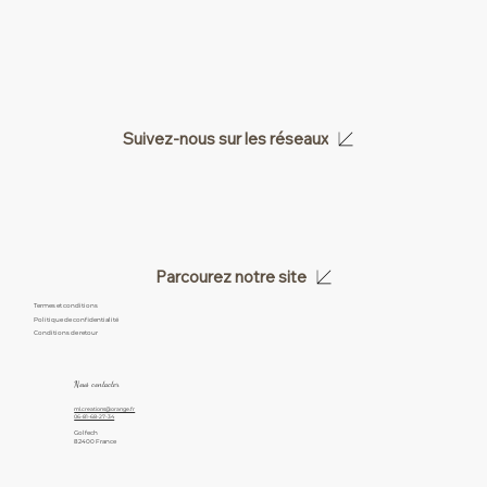
Suivez-nous sur les réseaux
Parcourez notre site
Termes et conditions
Politique de confidentialité
Conditions de retour
Nous contacter
ml.creations@orange.fr
06-81-68-27-34
Golfech
82400 France