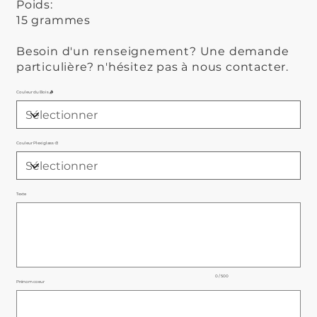
Poids:
15 grammes
Besoin d'un renseignement? Une demande
particulière? n'hésitez pas à nous contacter.
Couleur du Bois 🪵
Couleur Plexiglass 🎨
Texte
Jusqu'à
500
caractères.
0 / 500
Prénom coeur
Jusqu'à
500
caractères.