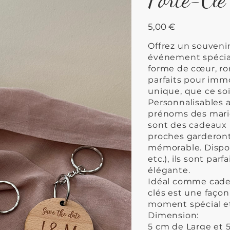
Prix
5,00 €
Offrez un souveni
événement spécial
forme de cœur, ron
parfaits pour imm
unique, que ce soi
Personnalisables 
prénoms des marié
sont des cadeaux 
proches garderont
mémorable. Dispon
etc.), ils sont par
élégante.
Idéal comme cade
clés est une faço
moment spécial et 
Dimension:
5 cm de Large et 