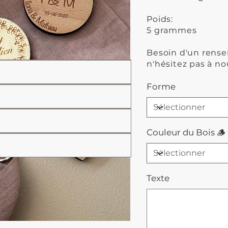
Poids:
5 grammes
Besoin d'un rens
n'hésitez pas à no
Forme
Couleur du Bois 🪵
Texte
Jusqu'à
500
caractères.