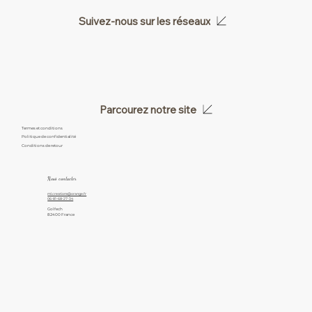
Suivez-nous sur les réseaux
Parcourez notre site
Termes et conditions
Politique de confidentialité
Conditions de retour
Nous contacter
ml.creations@orange.fr
06-81-68-27-34
Golfech
82400 France