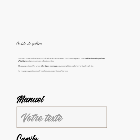
Guide de police
Donnez une touche de sophistication à votre texte en choisissant parmi notre
sélection de polices
d'écriture
soigneusement sélectionnées.
Chaque police offre une
esthétique unique
pour compléter parfaitement votre article.
Ici vous pouvez tester votre texte sur nos polices d'écriture
Manuel
Camila