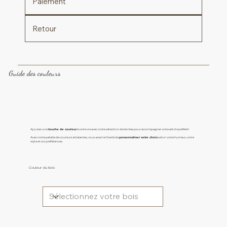
Paiement
Retour
Guide des couleurs
Ajoutez une
touche de couleur
à votre vie avec notre sélection de teintes pour accompagner votre article préféré !
Avec notre palette de couleurs éclatantes, vous avez la liberté de
personnaliser votre choix
selon votre humeur, votre
style et vos préférences.
Couleur du bois