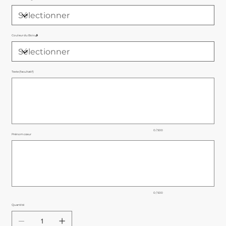
Couleur du Bois 🪵
Texte (facultatif)
Jusqu'à
500
caractères.
0 / 500
Prénom cœur
Jusqu'à
500
caractères.
0 / 500
Quantité