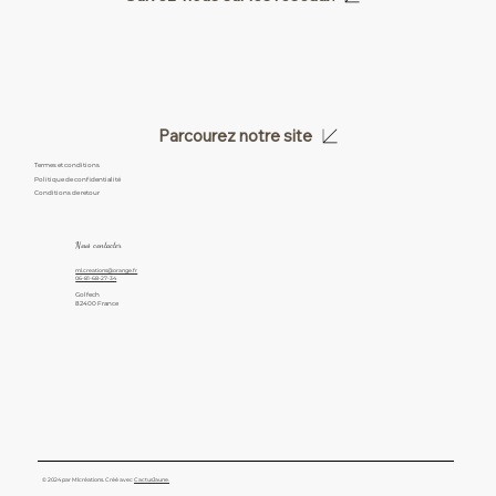
Parcourez notre site
Termes et conditions
Politique de confidentialité
Conditions de retour
Nous contacter
ml.creations@orange.fr
06-81-68-27-34
Golfech
82400 France
© 2024 par Mlcréations. Créé avec
CactusJaune.