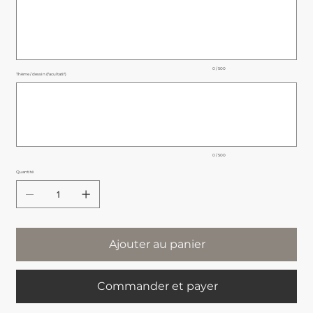
500
caractères.
0 / 500
Thème / dessin (facultatif)
Jusqu'à
500
caractères.
0 / 500
Quantité
Ajouter au panier
Commander et payer