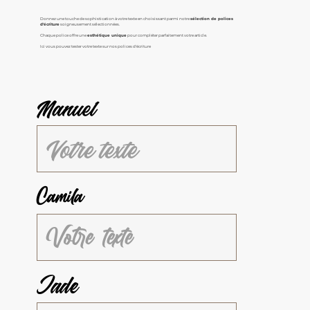
Donnez une touche de sophistication à votre texte en choisissant parmi notre
sélection de polices
d'écriture
soigneusement sélectionnées.
Chaque police offre une
esthétique unique
pour compléter parfaitement votre article.
Ici vous pouvez tester votre texte sur nos polices d'écriture
Manuel
Camila
Jade