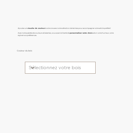
Ajoutez une
touche de couleur
à votre vie avec notre sélection de teintes pour accompagner votre article préféré !
Avec notre palette de couleurs éclatantes, vous avez la liberté de
personnaliser votre choix
selon votre humeur, votre
style et vos préférences.
Couleur du bois