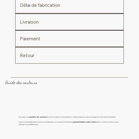
Délai de fabrication
Livraison
Paiement
Retour
Guide des couleurs
Ajoutez une
touche de couleur
à votre vie avec notre sélection de teintes pour accompagner votre article préféré !
Avec notre palette de couleurs éclatantes, vous avez la liberté de
personnaliser votre choix
selon votre humeur, votre
style et vos préférences.