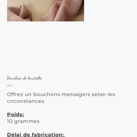
Bouchon de bouteille
Prix
2,50 €
Offrez un bouchons messagers selon les
circonstances.
Poids:
10 grammes
Délai de fabrication: