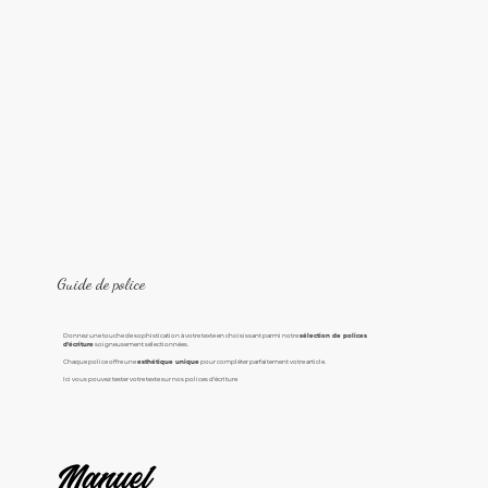
Guide de police
Donnez une touche de sophistication à votre texte en choisissant parmi notre
sélection de polices
d'écriture
soigneusement sélectionnées.
Chaque police offre une
esthétique unique
pour compléter parfaitement votre article.
Ici vous pouvez tester votre texte sur nos polices d'écriture
Manuel