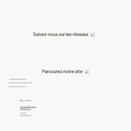
Suivez-nous sur les réseaux
Parcourez notre site
Termes et conditions
Politique de confidentialité
Conditions de retour
Nous contacter
ml.creations@orange.fr
06-81-68-27-34
Golfech
82400 France