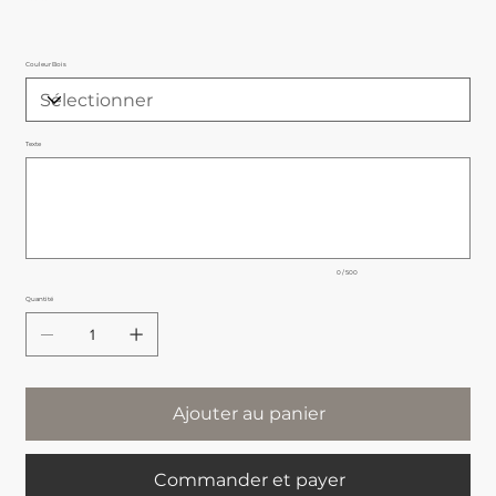
Couleur Bois
Texte
Jusqu'à
500
caractères.
0 / 500
Quantité
Ajouter au panier
Commander et payer