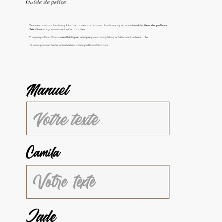
Guide de police
Donnez une touche de sophistication à votre texte en choisissant parmi notre
sélection de polices
d'écriture
soigneusement sélectionnées.
Chaque police offre une
esthétique unique
pour compléter parfaitement votre article.
Ici vous pouvez tester votre texte sur nos polices d'écriture
Manuel
Camila
Jade