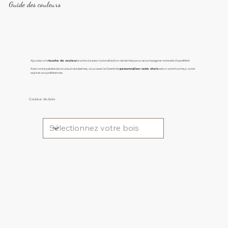
Guide des couleurs
Ajoutez une
touche de couleur
à votre vie avec notre sélection de teintes pour accompagner votre article préféré !
Avec notre palette de couleurs éclatantes, vous avez la liberté de
personnaliser votre choix
selon votre humeur, votre
style et vos préférences.
Couleur du bois