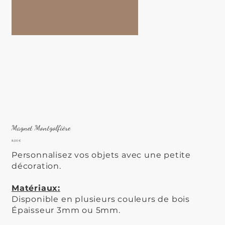
Magnet Montgolfière
Prix
8,00 €
Personnalisez vos objets avec une petite
décoration.
Matériaux:
Disponible en plusieurs couleurs de bois
Épaisseur 3mm ou 5mm.