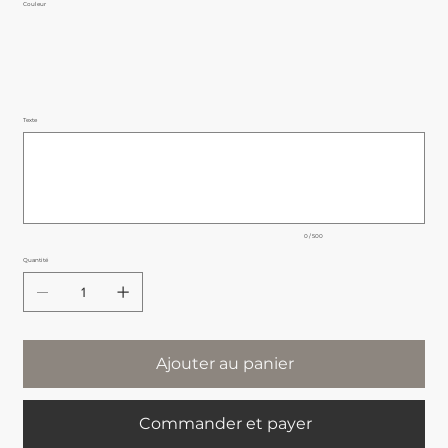
Couleur
Texte
Jusqu'à
500
caractères.
0 / 500
Quantité
Ajouter au panier
Commander et payer