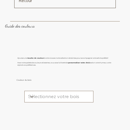
Retour
Guide des couleurs
Ajoutez une
touche de couleur
à votre vie avec notre sélection de teintes pour accompagner votre article préféré !
Avec notre palette de couleurs éclatantes, vous avez la liberté de
personnaliser votre choix
selon votre humeur, votre
style et vos préférences.
Couleur du bois