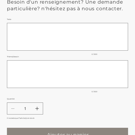
Besoin d'un renseignement? Une demande
particulière? n'hésitez pas à nous contacter.
Texte
Jusqu'à
500
caractères.
0 / 500
Thème/dessin
Jusqu'à
500
caractères.
0 / 500
Quantité
Il ne reste que 7 article(s) en stock
Ajouter au panier