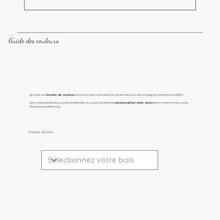
Guide des couleurs
Ajoutez une
touche de couleur
à votre vie avec notre sélection de teintes pour accompagner votre article préféré !
Avec notre palette de couleurs éclatantes, vous avez la liberté de
personnaliser votre choix
selon votre humeur, votre
style et vos préférences.
Couleur du bois