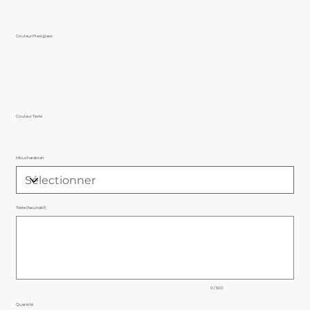
Couleur Plexiglass
Couleur Texte
Moucharabieh
Texte (facultatif)
Jusqu'à
500
caractères.
0 / 500
Quantité