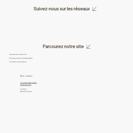
Suivez-nous sur les réseaux
Parcourez notre site
Termes et conditions
Politique de confidentialité
Conditions de retour
Nous contacter
ml.creations@orange.fr
06-81-68-27-34
Golfech
82400 France