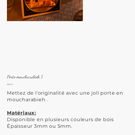
Porte moucharabieh 1
Prix
31,00 €
Mettez de l'originalité avec une joli porte en
moucharabieh .
Matériaux:
Disponible en plusieurs couleurs de bois
Épaisseur 3mm ou 5mm.