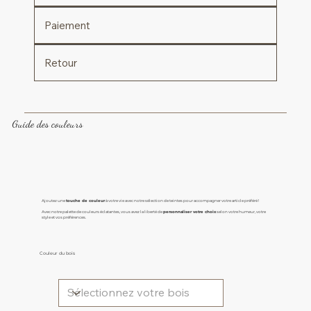
Paiement
Retour
Guide des couleurs
Ajoutez une
touche de couleur
à votre vie avec notre sélection de teintes pour accompagner votre article préféré !
Avec notre palette de couleurs éclatantes, vous avez la liberté de
personnaliser votre choix
selon votre humeur, votre
style et vos préférences.
Couleur du bois