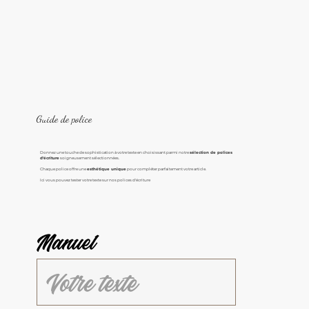
Guide de police
Donnez une touche de sophistication à votre texte en choisissant parmi notre
sélection de polices
d'écriture
soigneusement sélectionnées.
Chaque police offre une
esthétique unique
pour compléter parfaitement votre article.
Ici vous pouvez tester votre texte sur nos polices d'écriture
Manuel