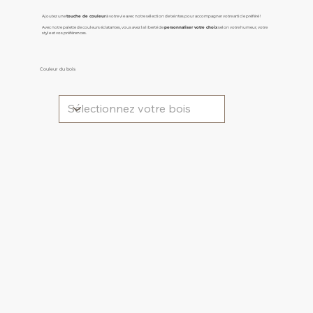
Ajoutez une
touche de couleur
à votre vie avec notre sélection de teintes pour accompagner votre article préféré !
Avec notre palette de couleurs éclatantes, vous avez la liberté de
personnaliser votre choix
selon votre humeur, votre
style et vos préférences.
Couleur du bois