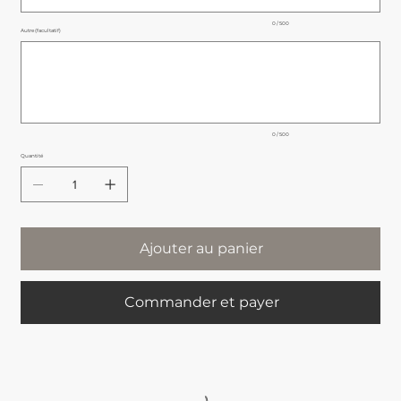
0 / 500
Autre (facultatif)
Jusqu'à
500
caractères.
0 / 500
Quantité
Ajouter au panier
Commander et payer