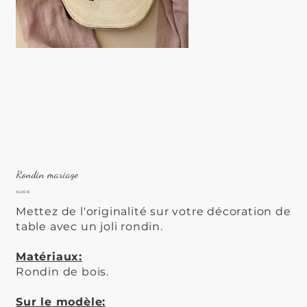
Rondin mariage
Prix
14,00 €
Mettez de l'originalité sur votre décoration de
table avec un joli rondin.
Matériaux:
Rondin de bois.
Sur le modèle: