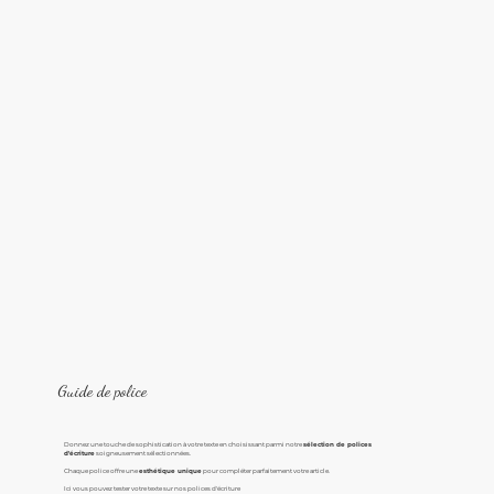
Guide de police
Donnez une touche de sophistication à votre texte en choisissant parmi notre
sélection de polices
d'écriture
soigneusement sélectionnées.
Chaque police offre une
esthétique unique
pour compléter parfaitement votre article.
Ici vous pouvez tester votre texte sur nos polices d'écriture