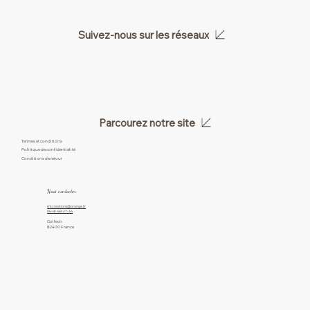
Suivez-nous sur les réseaux
Parcourez notre site
Termes et conditions
Politique de confidentialité
Conditions de retour
Nous contacter
ml.creations@orange.fr
06-81-68-27-34
Golfech
82400 France