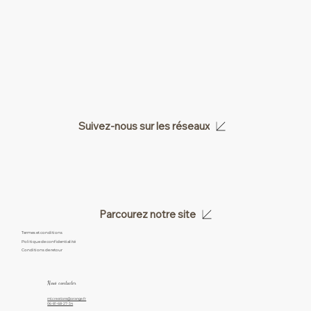
Suivez-nous sur les réseaux
Parcourez notre site
Termes et conditions
Politique de confidentialité
Conditions de retour
Nous contacter
ml.creations@orange.fr
06-81-68-27-34