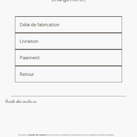
Délai de fabrication
Livraison
Paiement
Retour
Guide des couleurs
Ajoutez une
touche de couleur
à votre vie avec notre sélection de teintes pour accompagner votre article préféré !