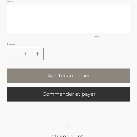
Prénom
Jusqu'à
500
caractères.
0 / 500
Quantité
Ajouter au panier
Commander et payer
Chargement...