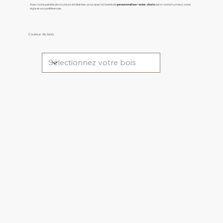
Avec notre palette de couleurs éclatantes, vous avez la liberté de
personnaliser votre choix
selon votre humeur, votre
style et vos préférences.
Couleur du bois