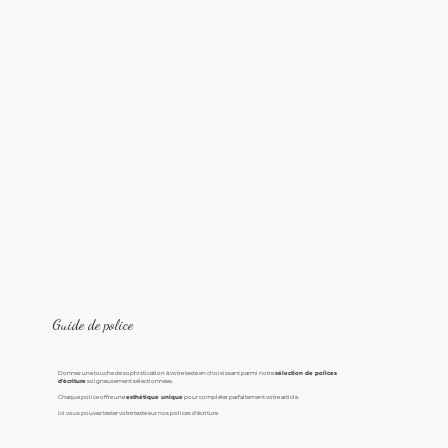
Guide de police
Donnez une touche de sophistication à votre texte en choisissant parmi notre
sélection de polices
d'écriture
soigneusement sélectionnées.
Chaque police offre une
esthétique unique
pour compléter parfaitement votre article.
Ici vous pouvez tester votre texte sur nos polices d'écriture