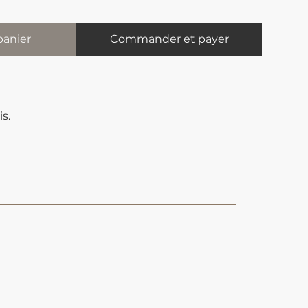
panier
Commander et payer
s.